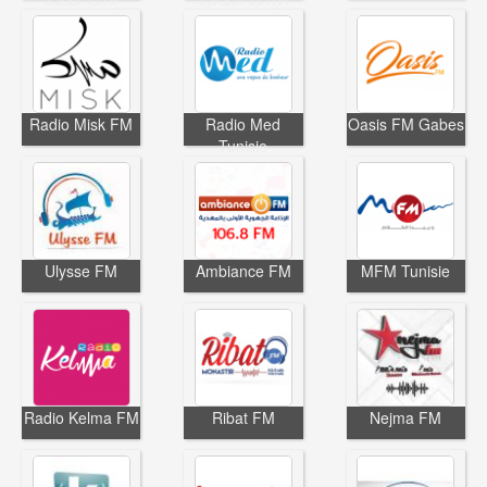
Radio Misk FM
Radio Med
Oasis FM Gabes
Tunisie
Ulysse FM
Ambiance FM
MFM Tunisie
Radio Kelma FM
Ribat FM
Nejma FM