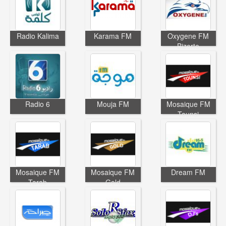
Radio Kalima
Karama FM
Oxygene FM
Bizerte
Radio 6
Mouja FM
Mosaique FM
Tounsi
Mosaique FM
Mosaique FM
Dream FM
Tarab
Gold