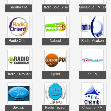
Saraha FM
Radio Solo SFax
Mosaique FM DJ
Radio Orient
Nabeul
Radio Msaken
Radio Kairouan
Djerid
Kif FM
Jektiss
Radio Tozeur
Chaambi FM