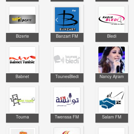
Bizerte
Banzart FM
Bledi
Babnet
TounesBledi
Nancy Ajram
Touma
Twenssa FM
Salam FM