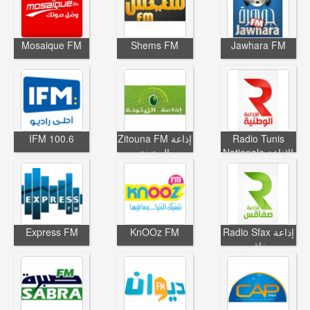
Mosaique FM
Shems FM
Jawhara FM
IFM 100.6
Zitouna FM إذاعة
Radio Tunis
Nationale الإذاعة
الزيتونة
الوطنية التونسية
Express FM
KnOOz FM
Radio Sfax إذاعة
صفاقس