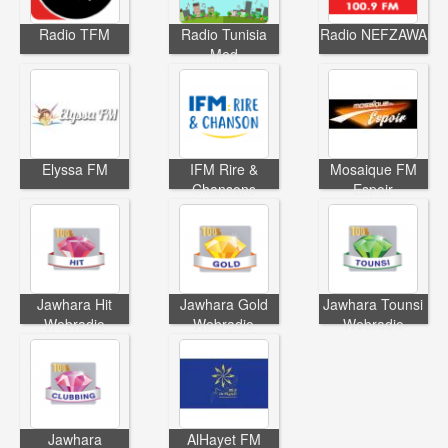
Radio TFM
Radio Tunisia
Radio NEFZAWA
Med
Elyssa FM
IFM Rire &
Mosaique FM
Chansons
Espoir
Jawhara Hit
Jawhara Gold
Jawhara Tounsi
Webradio
Webradio
Webradio
Jawhara
AlHayet FM