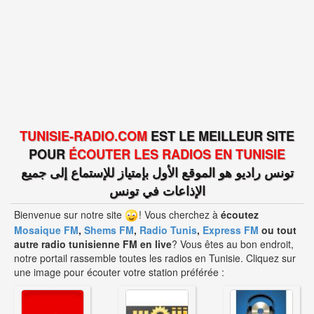
TUNISIE-RADIO.COM
EST LE MEILLEUR SITE
POUR
ÉCOUTER LES
RADIOS EN TUNISIE
تونس راديو هو الموقع الأول بإمتياز للإستماع إلى جميع
الإذاعات في تونس
Bienvenue sur notre site
! Vous cherchez à
écoutez
Mosaique FM
,
Shems FM
,
Radio Tunis
,
Express FM
ou tout
autre radio tunisienne FM en live
? Vous êtes au bon endroit,
notre portail rassemble toutes les radios en Tunisie. Cliquez sur
une image pour écouter votre station préférée :