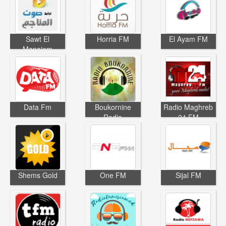
Sawt El
Horria FM
El Ayam FM
Manajem
Data Fm
Boukornine
Radio Maghreb
Radio
24 FM
Shems Gold
One FM
Sijal FM