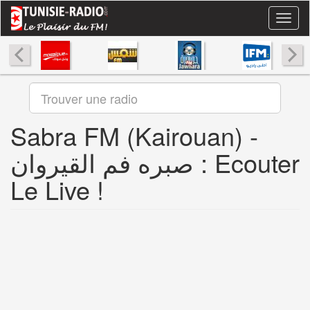
Aller
Toggl
au
naviga
contenu
principal
Sabra FM (Kairouan) -
صبره فم القيروان : Ecouter
Le Live !