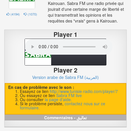
Kairouan. Sabra FM une radio privée qui
jouirait d'une certaine marge de liberté et
(
4194
)
(
1070
)
qui transmettrait les opinions et les
requêtes des "vrais" gens à Kairouan.
Player 1
Player 2
Version arabe de Sabra FM (العربية)
En cas de problème avec le son :
Essayez ce lien
http://www.tunisie-radio.com/player/7
Ou essayez ce lien
Sabra FM live
Ou consulter
la page d'aide.
Si le problème persiste,
contactez nous sur ce
formulaire.
Commentaires - تعاليق