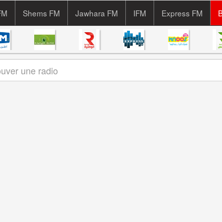
FM
Shems FM
Jawhara FM
IFM
Express FM
B