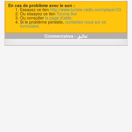
En cas de problème avec le son :
Essayez ce lien
http://www.tunisie-radio.com/player/33
Ou essayez ce lien
Touma live
Ou consulter
la page d'aide.
Si le problème persiste,
contactez nous sur ce
formulaire.
Commentaires - تعاليق