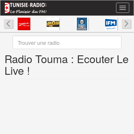
Aller
Toggl
au
naviga
contenu
principal
Radio Touma : Ecouter Le
Live !