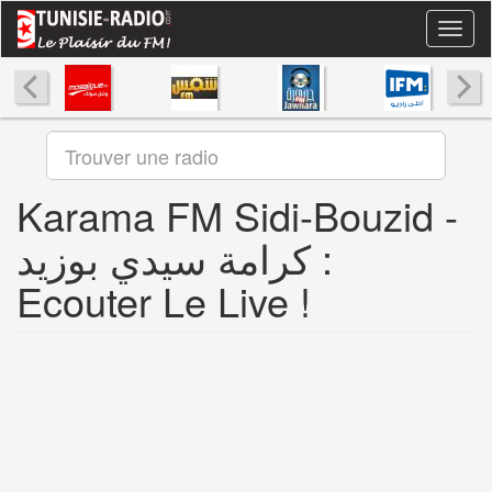
Aller
Toggl
au
naviga
contenu
principal
Karama FM Sidi-Bouzid -
كرامة سيدي بوزيد :
Ecouter Le Live !