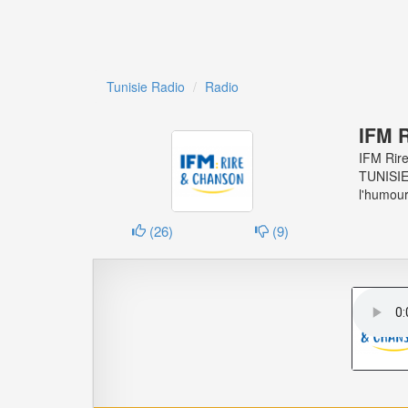
Tunisie Radio
Radio
IFM 
IFM Rire
TUNISIE
l'humour
(
26
)
(
9
)