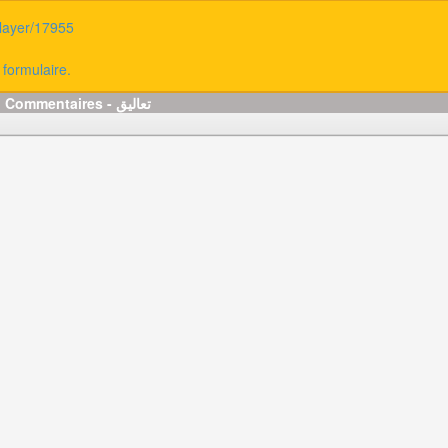
player/17955
 formulaire.
Commentaires - تعاليق