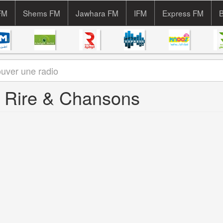
FM
Shems FM
Jawhara FM
IFM
Express FM
B
M Rire & Chansons