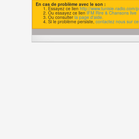
En cas de problème avec le son :
Essayez ce lien
http://www.tunisie-radio.com/
Ou essayez ce lien
IFM Rire & Chansons live
Ou consulter
la page d'aide.
Si le problème persiste,
contactez nous sur ce