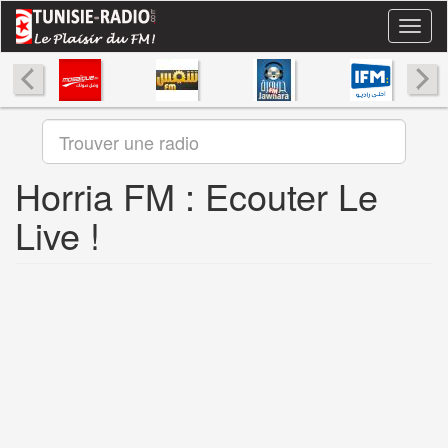
Aller
Toggl
au
naviga
contenu
principal
Horria FM : Ecouter Le
Live !